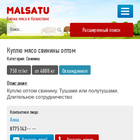
Биржа мяса в Казахстане
Расширенный поиск
Куплю мясо свинины оптом
Категория: Свинина
750 тг/кг
от 4000 кг
Охлажденное
Описание:
Куплю оптом свинину. Тушами или полутушами.
Длительное сотрудничество
Контактное лицо:
Анна
8775142-- --
Показать email
Показать номер