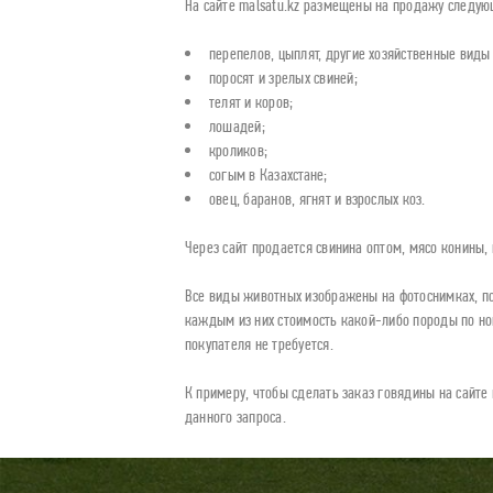
На сайте malsatu.kz размещены на продажу следую
перепелов, цыплят, другие хозяйственные виды 
поросят и зрелых свиней;
телят и коров;
лошадей;
кроликов;
согым в Казахстане;
овец, баранов, ягнят и взрослых коз.
Через сайт продается свинина оптом, мясо конины,
Все виды животных изображены на фотоснимках, п
каждым из них стоимость какой-либо породы по но
покупателя не требуется.
К примеру, чтобы сделать заказ говядины на сайте 
данного запроса.