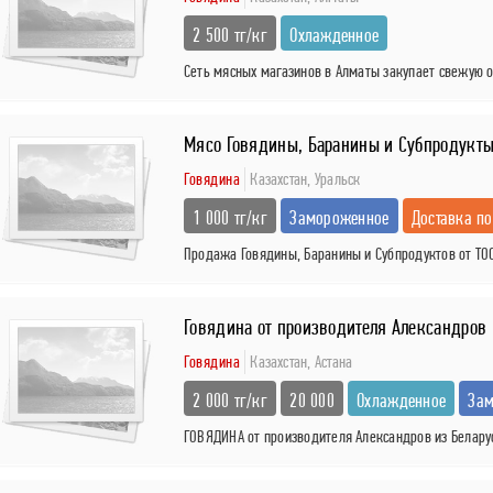
2 500 тг/кг
Охлажденное
Сеть мясных магазинов в Алматы закупает свежую о
Мясо Говядины, Баранины и Субпродукты 
Говядина
Казахстан,
Уральск
1 000 тг/кг
Замороженное
Доставка по
Продажа Говядины, Баранины и Субпродуктов от ТОО
Говядина от производителя Александров
Говядина
Казахстан,
Астана
2 000 тг/кг
20 000
Охлажденное
Зам
ГОВЯДИНА от производителя Александров из Беларусь