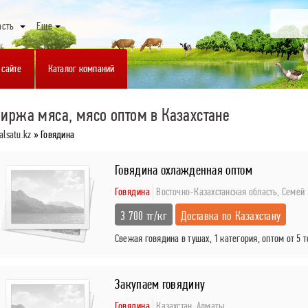
асть
Еще
 сайте
Каталог компаний
иржа мяса, мясо оптом в Казахстане
alsatu.kz
» Говядина
Говядина охлажденная оптом
Говядина
Восточно-Казахстанская область,
Семей
3 700 тг/кг
Доставка по Казахстану
Свежая говядина в тушах, 1 категория, оптом от 5 т
Закупаем говядину
Говядина
Казахстан,
Алматы