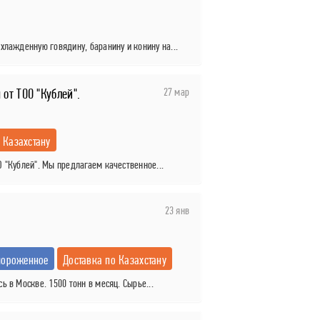
хлажденную говядину, баранину и конину на...
27 мар
от ТОО "Кублей".
 Казахстану
 "Кублей". Мы предлагаем качественное...
23 янв
ороженное
Доставка по Казахстану
 в Москве. 1500 тонн в месяц. Сырье...