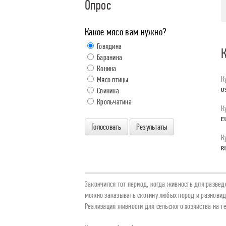
Опрос
Какое мясо вам нужно?
Говядина
К
Баранина
Конина
К
Мясо птицы
Свинина
Крольчатина
К
Голосовать
Результаты
К
Закончился тот период, когда живность для разведе
можно заказывать скотину любых пород и разновид
Реализация живности для сельского хозяйства на т