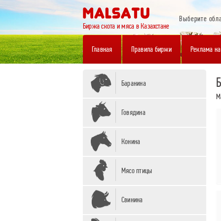
Выберите обл
Биржа скота и мяса в Казахстане
Главная
Правила биржи
Реклама на
Б
Баранина
M
Говядина
Конина
Мясо птицы
Свинина