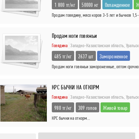
1 800 тг/кг
50000 кг
Охлажденное
Ж
Продам говядину, мясо коров 3-5 лет и бычков 1,5-3
Продам ноги говяжьи
Говядина
Западно-Казахстанская область,
Уральск
485 тг/кг
2637 шт
Замороженное
Продам ноги говяжьи замороженные, оптом срочно.
КРС БЫЧКИ НА ОТКОРМ
Говядина
Западно-Казахстанская область,
Уральск
980 тг/кг
309 голов
Живой товар
КРС бычки на откорм...