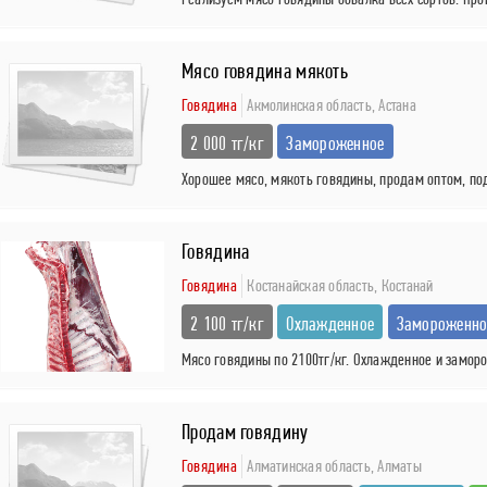
Мясо говядина мякоть
Говядина
Акмолинская область,
Астана
2 000 тг/кг
Замороженное
Хорошее мясо, мякоть говядины, продам оптом, подх
Говядина
Говядина
Костанайская область,
Костанай
2 100 тг/кг
Охлажденное
Замороженно
Мясо говядины по 2100тг/кг. Охлажденное и заморож
Продам говядину
Говядина
Алматинская область,
Алматы