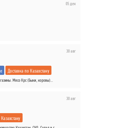
05 дек
30 авг
е
Доставка по Казахстану
азины. Мясо Крс (Быки, коровы)...
30 авг
 Казахстану
водство Казахстан, СКО. Склад в г....