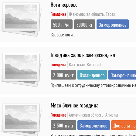
Ноги коровье
Говядина
Жамбылская область,
Тараз
500 тг/кг
50000 кг
Замороженное
Коровье ноги...
Говядина халяль заморозка,охл.
Говядина
Казахстан,
Костанай
2 000 тг/кг
Охлажденное
Замороженно
Приглашаем к сотрудничеству оптово-розничные маг
Мясо блочное говядина
Говядина
Алматинская область,
Алматы
2 500 тг/кг
Замороженное
Доставка по
Реализуем мясо говядины обвалка всех сортов. Произ