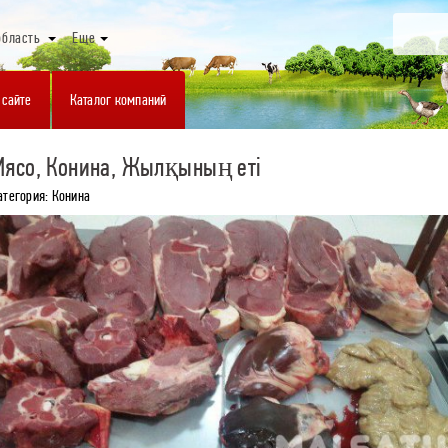
область
Еще
 сайте
Каталог компаний
Мясо, Конина, Жылқының еті
атегория: Конина