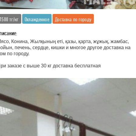
1500 тг/кг
Охлажденное
Доставка по городу
писание:
ясо, Конина, Жылқының еті, қазы, қарта, жұжық, жамбас,
ойын, печень, сердце, кишки и многое другое доставка на
ом по городу.
ри заказе с выше 30 кг доставка бесплатная