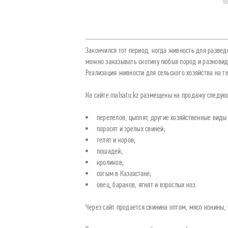
Закончился тот период, когда живность для разведе
можно заказывать скотину любых пород и разновид
Реализация живности для сельского хозяйства на т
На сайте malsatu.kz размещены на продажу следую
перепелов, цыплят, другие хозяйственные виды 
поросят и зрелых свиней;
телят и коров;
лошадей;
кроликов;
согым в Казахстане;
овец, баранов, ягнят и взрослых коз.
Через сайт продается свинина оптом, мясо конины,