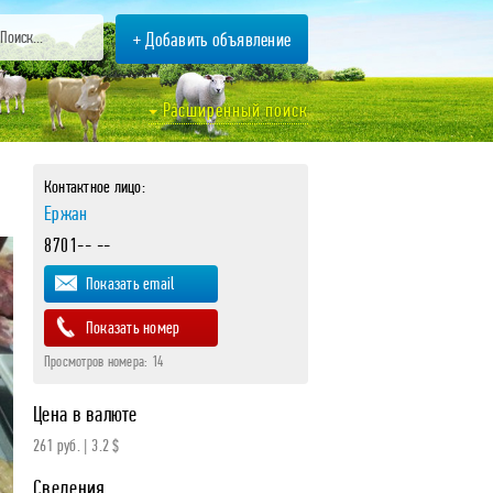
+ Добавить объявление
Расширенный поиск
Контактное лицо:
Ержан
8701-- --
Показать email
Показать номер
Просмотров номера:
14
Цена в валюте
261 руб.
|
3.2 $
Сведения