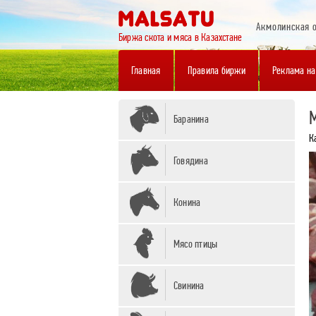
Акмолинская 
Биржа скота и мяса в Казахстане
Главная
Правила биржи
Реклама на
Баранина
К
Говядина
Конина
Мясо птицы
Свинина